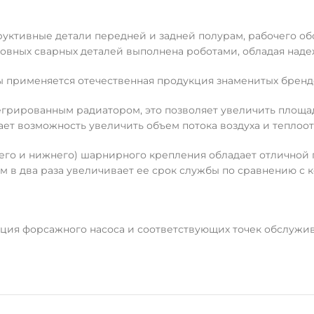
ктивные детали передней и задней полурам, рабочего обо
новных сварных деталей выполнена роботами, обладая над
ы применяется отечественная продукция знаменитых бренд
грированным радиатором, это позволяет увеличить площад
ет возможность увеличить объем потока воздуха и теплоо
него и нижнего) шарнирного крепления обладает отличной
м в два раза увеличивает ее срок службы по сравнению с 
ция форсажного насоса и соответствующих точек обслужив