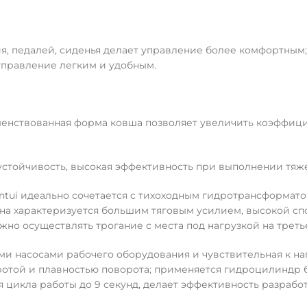
, педалей, сиденья делает управление более комфортным;
управление легким и удобным.
енствованная форма ковша позволяет увеличить коэффици
устойчивость, высокая эффективность при выполнении тяже
antui идеально сочетается с тихоходным гидротрансформа
на характеризуется большим тяговым усилием, высокой спо
жно осуществлять трогание с места под нагрузкой на треть
и насосами рабочего оборудования и чувствительная к наг
отой и плавностью поворота; применяется гидроцилиндр б
 цикла работы до 9 секунд, делает эффективность разработ