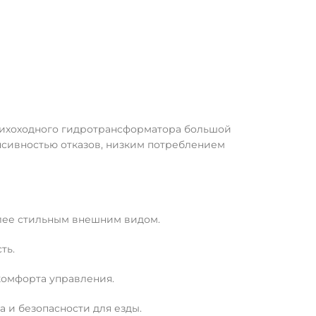
 тихоходного гидротрансформатора большой
нсивностью отказов, низким потреблением
лее стильным внешним видом.
ть.
комфорта управления.
 и безопасности для езды.